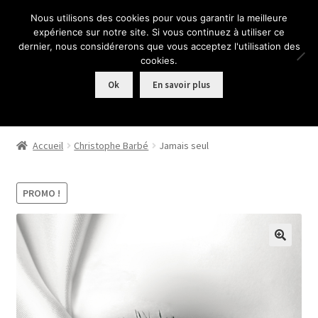
Nous utilisons des cookies pour vous garantir la meilleure
Aller
Aller
expérience sur notre site. Si vous continuez à utiliser ce
Menu
à
au
dernier, nous considérerons que vous acceptez l'utilisation des
la
contenu
cookies.
navigation
Ok
En savoir plus
Accueil
Accueil
Christophe Barbé
Jamais seul
Commande
PROMO !
Conditions de vente
Mentions légales
Mon Compte
Mon compte