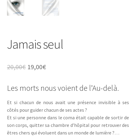
Jamais seul
Le
Le
20,00
€
19,00
€
prix
prix
Les morts nous voient de l’Au-delà.
initial
actuel
était :
est :
Et si chacun de nous avait une présence invisible à ses
20,00€.
19,00€.
côtés pour guider chacun de ses actes ?
Et si une personne dans le coma était capable de sortir de
son corps, quitter sa chambre d’hôpital pour retrouver des
êtres chers qui évoluent dans un monde de lumière ?…