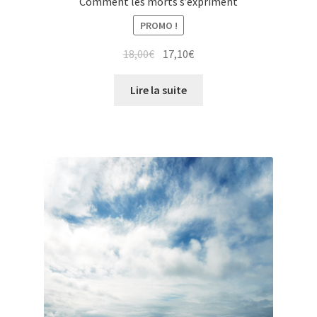
Comment les morts s’expriment
PROMO !
Le
Le
18,00
€
17,10
€
prix
prix
initial
actuel
Lire la suite
était :
est :
18,00€.
17,10€.