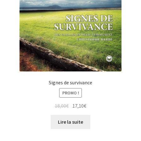
Signes de survivance
PROMO !
Le
Le
18,00
€
17,10
€
prix
prix
initial
actuel
Lire la suite
était :
est :
18,00€.
17,10€.