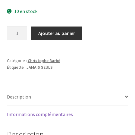
10 en stock
quantité
Ajouter au panier
de
Jamais
seul
Catégorie :
Christophe Barbé
Étiquette :
JAMAIS SEULS
Description
Informations complémentaires
Description