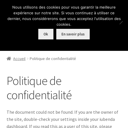
Nous utilisons des cookies pour vous garantir la meilleure
Aller
Aller
expérience sur notre site. Si vous continuez à utiliser ce
Menu
à
au
dernier, nous considérerons que vous acceptez l'utilisation des
la
contenu
cookies.
navigation
Ok
En savoir plus
Accueil
Accueil
Politique de confidentialité
Commande
Politique de
Conditions de vente
confidentialité
Mentions légales
Mon Compte
The document could not be found. If you are the owner of
the site, double-check your settings inside your iubenda
Mon compte
dashboard. If you read this as a user of this site, please