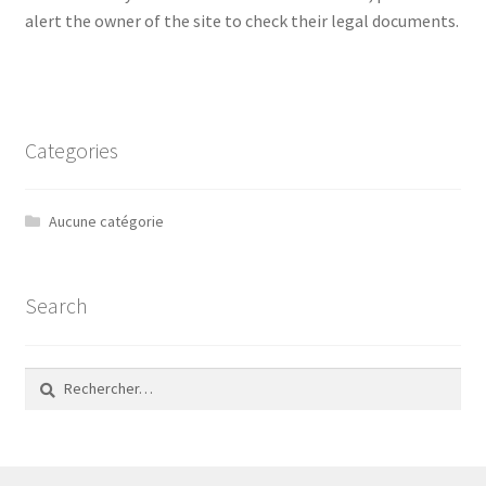
alert the owner of the site to check their legal documents.
Page d’exemple
Panier
Categories
Panier
Aucune catégorie
Politique de confidentialité
Politique en matière de remboursements et de retours
Search
Politique relative aux cookies de kymzo-editions.com
Rechercher :
Validation de la commande
Wishlist